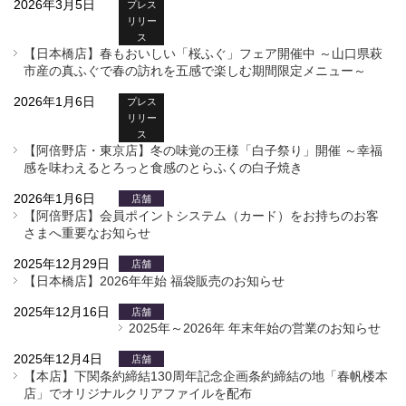
2026年3月5日
プレス
リリー
ス
【日本橋店】春もおいしい「桜ふぐ」フェア開催中 ～山口県萩
市産の真ふぐで春の訪れを五感で楽しむ期間限定メニュー～
2026年1月6日
プレス
リリー
ス
【阿倍野店・東京店】冬の味覚の王様「白子祭り」開催 ～幸福
感を味わえるとろっと食感のとらふくの白子焼き
2026年1月6日
店舗
【阿倍野店】会員ポイントシステム（カード）をお持ちのお客
さまへ重要なお知らせ
2025年12月29日
店舗
【日本橋店】2026年年始 福袋販売のお知らせ
2025年12月16日
店舗
2025年～2026年 年末年始の営業のお知らせ
2025年12月4日
店舗
【本店】下関条約締結130周年記念企画条約締結の地「春帆楼本
店」でオリジナルクリアファイルを配布