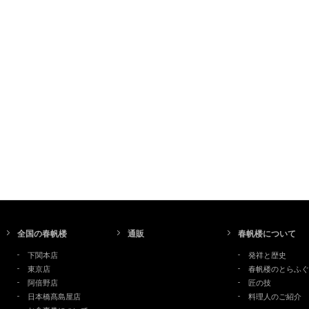
全国の春帆楼
通販
春帆楼について
下関本店
発祥と歴史
東京店
春帆楼のとらふぐ
阿倍野店
匠の技
日本橋髙島屋店
料理人のご紹介