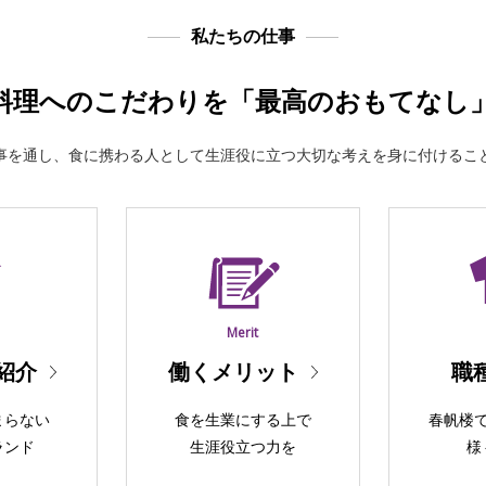
私たちの仕事
料理へのこだわりを「最高のおもてなし
事を通し、食に携わる人として生涯役に立つ大切な考えを身に付けるこ
d
Merit
紹介
働くメリット
職
まらない
食を生業にする上で
春帆楼
ランド
生涯役立つ力を
様