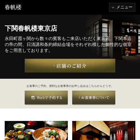
春帆楼
メニュー
下関春帆楼東京店
永田町霞ヶ関から数々の賓客もご来店いただく東京店。下関本店
の帝の間、日清講和条約締結会場をそれぞれ模した個性的な個室
をご用意しております。
お食事のご予約、便利なお食事券のお申し込みはこちらからどうぞ。