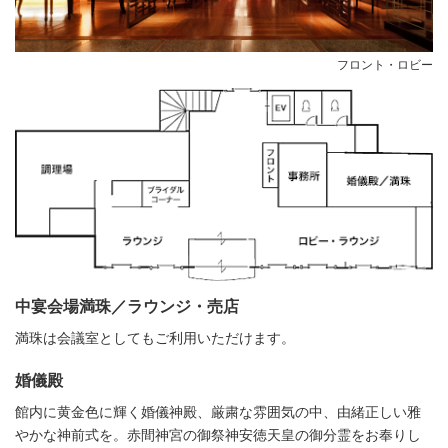
フロント・ロビー
中宴会場満珠／ラウンジ・売店
満珠は会議室としてもご利用いただけます。
婚儀殿
館内に黄金色に輝く婚儀神殿、厳粛な雰囲気の中、由緒正しい雅
やかな神前式を。赤間神宮の御祭神安徳天皇の御分霊をお奉りし