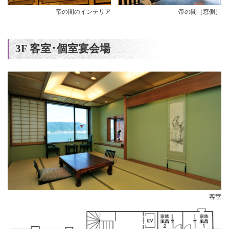
帝の間のインテリア
帝の間（窓側）
3F 客室･個室宴会場
客室