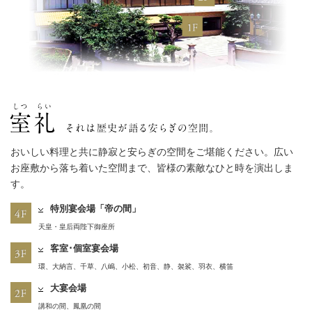
おいしい料理と共に静寂と安らぎの空間をご堪能ください。広い
お座敷から落ち着いた空間まで、皆様の素敵なひと時を演出しま
す。
特別宴会場「帝の間」
天皇・皇后両陛下御座所
客室･個室宴会場
環、大納言、千草、八嶋、小松、初音、静、袈裟、羽衣、横笛
大宴会場
講和の間、鳳凰の間