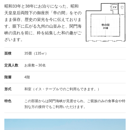
昭和33年と38年にお泊りになった、昭和
天皇皇后両陛下の御座所「帝の間」をその
まま保存、歴史の栄光を今に伝えておりま
す。眼下に広がる九州の山並みと、関門海
峡の流れを前に、粋を結集した和の趣がご
ざいます。
面積
35畳（135㎡）
定員人数
お座敷～30名
階層
4階
形式
和室（イス・テーブルでのご利用もできます。）
特色
この部屋からは関門海峡が見渡せられ、ご親族のみの食事会や特
別な方の接待でもご利用いただけます。