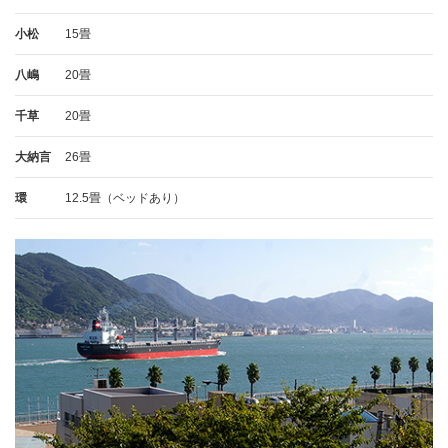
小松
15畳
八嶋
20畳
千草
20畳
大納言
26畳
環
12.5畳（ベッドあり）