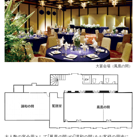
大宴会場（鳳凰の間）
大人数の宴会用として｢鳳凰の間｣や｢講和の間｣をお客様の用途に