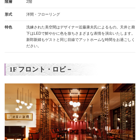
階層
2階
形式
洋間・フローリング
特色
洗練された美空間はデザイナー近藤康夫氏によるもの。天井と廊
下はLEDで鮮やかに色を放ちさまざまな表情を演出いたします。
新郎新婦もゲストと同じ目線でアットホームな時間をお過ごしく
ださい。
1F フロント・ロビ－