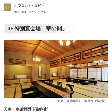
フロント・ロビ－
儀殿、満珠、ラウンジ、売店
4F 特別宴会場「帝の間」
天皇・皇后両陛下 御座所（帝の間）
天皇・皇后両陛下御座所