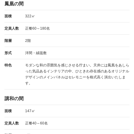
鳳凰の間
面積
322㎡
定員人数
正餐60～180名
階層
2階
形式
洋間・絨毯敷
特色
モダンな和の雰囲気を感じさせる佇まい。天井には鳳凰をあしら
った気品あるインテリアの中、ひときわ存在感のあるオリジナル
デザインのメインパネルはセレモニーを格式高く演出いたしま
す。
講和の間
面積
147㎡
定員人数
正餐40～60名