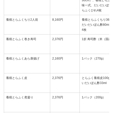
30cm）、養殖とらふく
味一式、だいだいぽん酢
らふくひれ4枚
養殖とらふくちり2人前
8,160円
養殖とらふくちり360
だいだいぽん酢80ml
4枚
養殖とらふく巻き寿司
2,376円
1折 寿司酢（米（国産
養殖とらふくあら唐揚げ
2,160円
1パック（270g）
養殖とらふく皮
2,376円
とらふく養殖皮100g
いだいぽん酢33ml
養殖とらふく煮凝り
2,376円
1パック（200g）