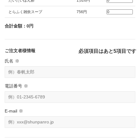
だいだいぽん酢
1,026円
とらふく雑炊スープ
756円
合計金額：
0
円
ご注文者様情報
必須項目はあと
5
項目です
氏名
※
電話番号
※
E-mail
※