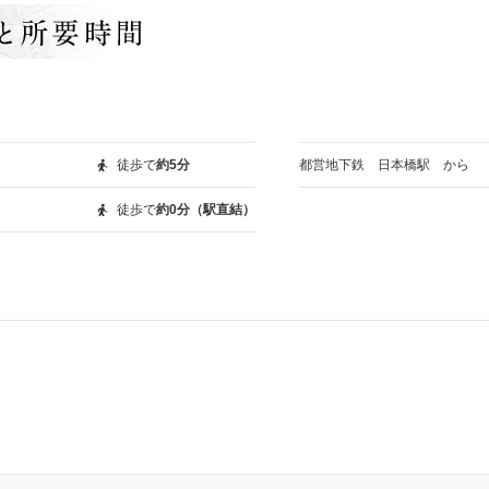
徒歩で
約5分
都営地下鉄 日本橋駅 から
徒歩で
約0分（駅直結）