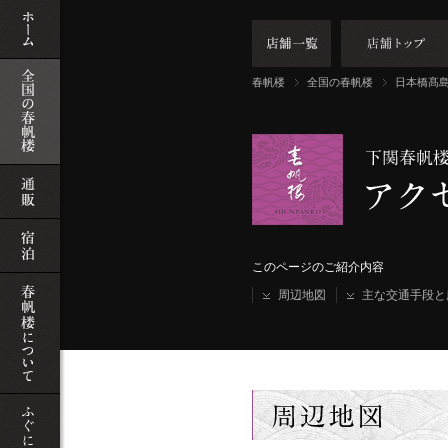
史
ふぐ
類
春帆楼
全国の春帆楼
日本橋髙
免許
店
殖ふぐ
このページのご紹介内容
周辺地図
主な交通手段と