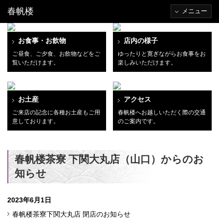
春帆楼
メニュー
お食事・お飲物
店内の様子
ご昼食、ご夕食、お飲物などをご
ゆったりと寛ぎながらお食事をお
覧いただけます。
楽しみいただけます。
お土産
アクセス
ご来店の記念に各種お土産もご用
春帆楼へお越しいただく際の交通
意しております。
のご案内です。
春帆楼茶寮 下関大丸店（山口）からのお
知らせ
2023年6月1日
春帆楼茶寮下関大丸店 閉店のお知らせ