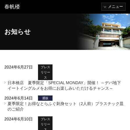
春帆楼
メニュー
お知らせ
2024年6月27日
プレス
リリー
ス
日本橋店 夏季限定「SPECIAL MONDAY」開催！ ～デパ地下
イートイングルメをお得にお楽しみいただけるチャンス～
2024年6月14日
通販
夏季限定！お得なとらふぐ刺身セット（2人前）プラスチック皿
のご紹介
2024年6月10日
プレス
リリー
ス