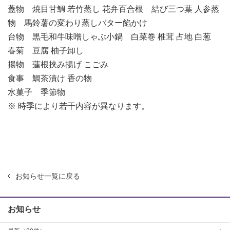
蓋物 焼目甘鯛 若竹蒸し 花弁百合根 結び三つ葉 人参蒸
物 馬鈴薯の変わり蒸しバター餡かけ
台物 黒毛和牛味噌しゃぶ小鍋 白菜巻 椎茸 占地 白葱
春菊 豆腐 柚子卸し
揚物 蓮根挟み揚げ こごみ
食事 鯛茶漬け 香の物
水菓子 季節物
※ 時季により若干内容が異なります。
お知らせ一覧に戻る
お知らせ