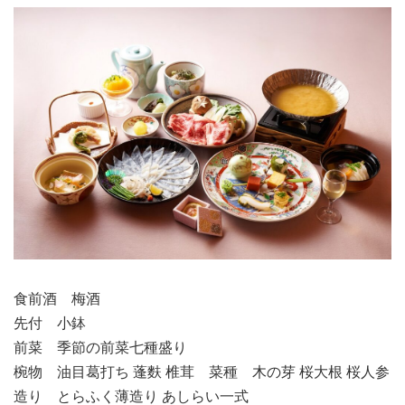
食前酒 梅酒
先付 小鉢
前菜 季節の前菜七種盛り
椀物 油目葛打ち 蓬麩 椎茸 菜種 木の芽 桜大根 桜人参
造り とらふく薄造り あしらい一式