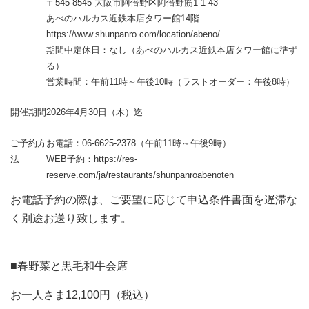
〒545-8545 大阪市阿倍野区阿倍野筋1-1-43
あべのハルカス近鉄本店タワー館14階
https://www.shunpanro.com/location/abeno/
期間中定休日：なし（あべのハルカス近鉄本店タワー館に準ず
る）
営業時間：午前11時～午後10時（ラストオーダー：午後8時）
開催期間
2026年4月30日（木）迄
ご予約方
お電話：06-6625-2378（午前11時～午後9時）
法
WEB予約：https://res-
reserve.com/ja/restaurants/shunpanroabenoten
お電話予約の際は、ご要望に応じて申込条件書面を遅滞な
く別途お送り致します。
■春野菜と黒毛和牛会席
お一人さま12,100円（税込）