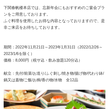
下関春帆楼本店では、忘新年会にもおすすめのご宴会プラ
ンをご用意しております。
ふぐ料理を使用したお得な内容となっておりますので、是
非ご来店をお待ちしております。
期間：2022年11月21日～2023年1月31日（2022/
12/26～
2023/1/6を除く）
価格：8,000円（税サ込・飲み放題120分込）
献立：先付/前菜/お造り/ふぐ刺し/焼き物/揚げ物/代わり鉢/
鍋又は蓋物/ご飯/お椀/香の物/水物 全12品